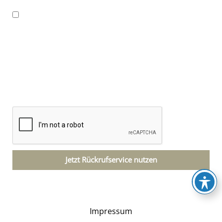
Mit Absenden erkläre ich mich damit
einverstanden, dass die von mir angegebenen
Daten elektronisch erhoben und gespeichert
werden. Meine Daten werden dabei nur streng
zweckgebunden zur Bearbeitung und
Beantwortung meiner Anfrage benutzt. Zum
Datenschutz
Jetzt Rückrufservice nutzen
Impressum