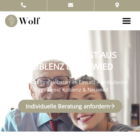
IHR PFLEGEDIENST AUS
KOBLENZ & NEUWIED
Für Sie und Ihre Liebsten im Einsatz – ambulanter
Pflegedienst Koblenz & Neuwied
Individuelle Beratung anfordern