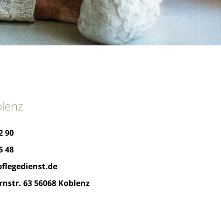
blenz
2 90
5 48
flegedienst.de
nstr. 63 56068 Koblenz