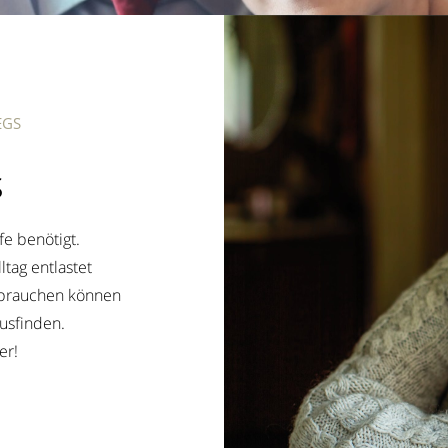
EGS
s
fe benötigt.
ltag entlastet
u brauchen können
usfinden.
er!