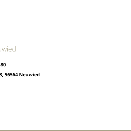
uwied
580
8, 56564 Neuwied