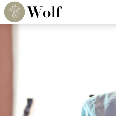
P
Mein P