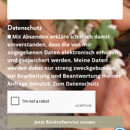
Datenschutz
Mit Absenden erkläre ich mich damit
einverstanden, dass die von mir
angegebenen Daten elektronisch erhoben
und gespeichert werden. Meine Daten
werden dabei nur streng zweckgebunden
zur Bearbeitung und Beantwortung meiner
Anfrage benutzt. Zum Datenschutz
Jetzt Rückrufservice nutzen